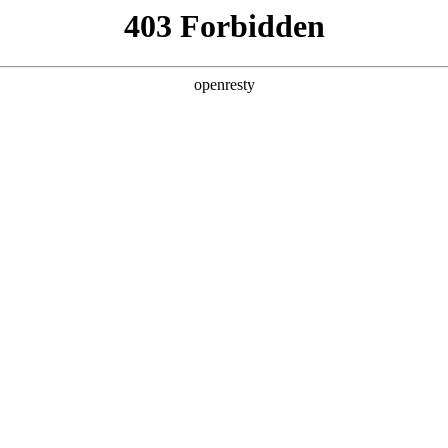
会代表团调研人生就是博汽车，
车工业协会、东开普省政府、工业园区、非洲工业发展公司、第一兰
亚洲
的深度实地调研。人生就是博汽车总裁穆峰、国际总裁史青科、南非
丹 科威特 黎巴嫩 孟加拉国 马来西亚 尼泊尔 卡塔尔 沙特阿拉伯 叙利亚 泰
欧洲