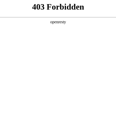
人生就是博汽车充电补能服
亚洲
丹 科威特 黎巴嫩 孟加拉国 马来西亚 尼泊尔 卡塔尔 沙特阿拉伯 叙利亚 泰
欧洲