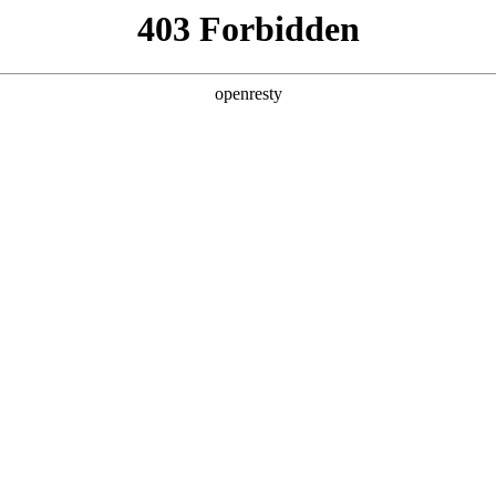
亚洲
丹 科威特 黎巴嫩 孟加拉国 马来西亚 尼泊尔 卡塔尔 沙特阿拉伯 叙利亚 泰
欧洲
兰 意大利 英国