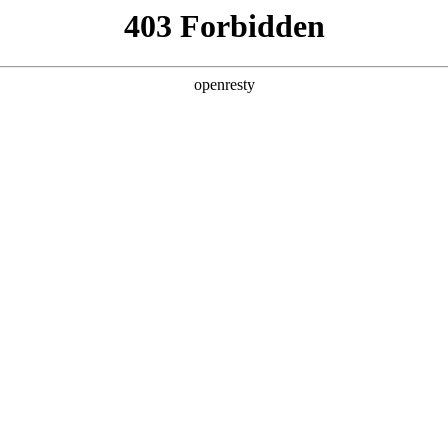
亚洲
丹 科威特 黎巴嫩 孟加拉国 马来西亚 尼泊尔 卡塔尔 沙特阿拉伯 叙利亚 泰
欧洲